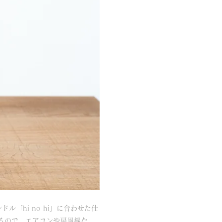
「hi no hi」に合わせた仕
るので、エアコンや扇風機な