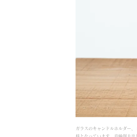
ガラスのキャンドルホルダー、ミ
様となっています。真鍮削り出