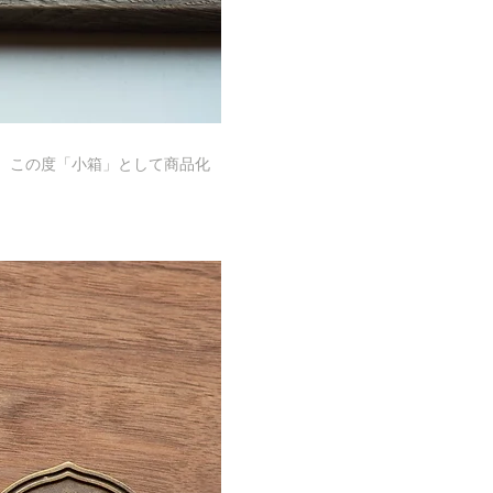
、この度「小箱」として商品化