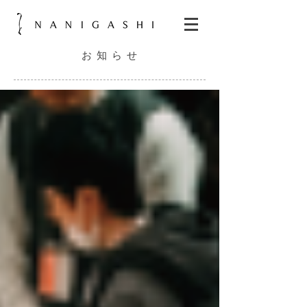
お 知 ら せ