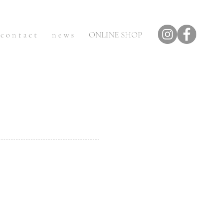
c o n t a c t
n e w s
ONLINE SHOP