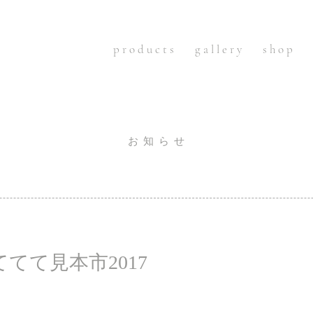
p r o d u c t s
g a l l e r y
s h o p
お 知 ら せ
てて見本市2017