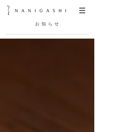
お 知 ら せ